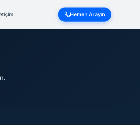
letişim
Hemen Arayın
n.