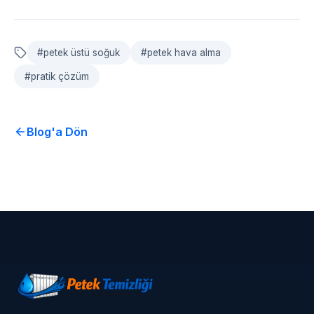
#
petek üstü soğuk
#
petek hava alma
#
pratik çözüm
Blog'a Dön