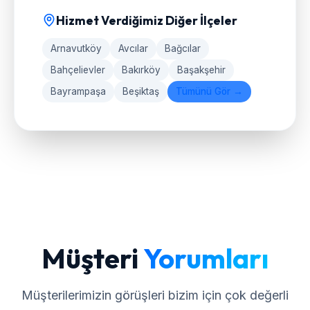
Hizmet Verdiğimiz Diğer İlçeler
Arnavutköy
Avcılar
Bağcılar
Bahçelievler
Bakırköy
Başakşehir
Bayrampaşa
Beşiktaş
Tümünü Gör →
Müşteri
Yorumları
Müşterilerimizin görüşleri bizim için çok değerli