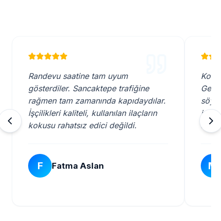
Randevu saatine tam uyum
Kombi
gösterdiler. Sancaktepe trafiğine
Gelen
rağmen tam zamanında kapıdaydılar.
söyle
İşçilikleri kaliteli, kullanılan ilaçların
iyi k
kokusu rahatsız edici değildi.
servi
F
M
Fatma Aslan