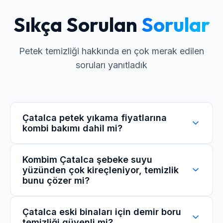
Sıkça Sorulan
Sorular
Petek temizliği hakkında en çok merak edilen
soruları yanıtladık
Çatalca petek yıkama fiyatlarına
kombi bakımı dahil mi?
Standart petek temizliği paketlerimizde
Kombim Çatalca şebeke suyu
yüzünden çok kireçleniyor, temizlik
kombinizin sadece alt filtre temizliği ücretsizdir.
bunu çözer mi?
Ancak Çatalca müşterilerimize özel
kampanyalarımızla genel kombi bakımını çok
cüzi bir farkla pakete dahil edebiliyoruz.
Evet, kullandığımız koruyucu (inhibitör) sıvılar,
Çatalca eski binaları için demir boru
temizliği güvenli mi?
şebeke suyunun kireç yapıcı etkisini kırarak