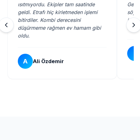
ısıtmıyordu. Ekipler tam saatinde
Gelen
geldi. Etrafı hiç kirletmeden işlemi
söyle
bitirdiler. Kombi derecesini
iyi k
düşürmeme rağmen ev hamam gibi
servi
oldu.
İ
A
Ali Özdemir