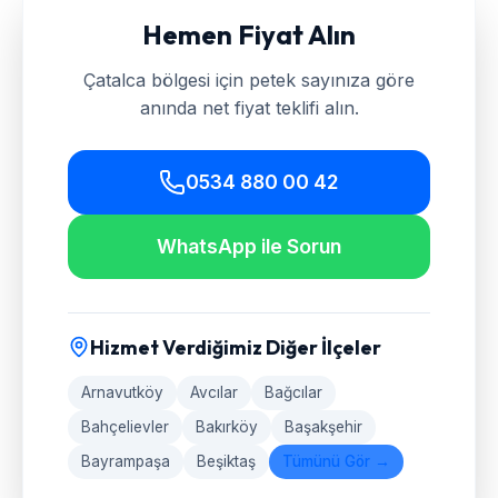
Hemen Fiyat Alın
Çatalca
bölgesi için petek sayınıza göre
anında net fiyat teklifi alın.
0534 880 00 42
WhatsApp ile Sorun
Hizmet Verdiğimiz Diğer İlçeler
Arnavutköy
Avcılar
Bağcılar
Bahçelievler
Bakırköy
Başakşehir
Bayrampaşa
Beşiktaş
Tümünü Gör →