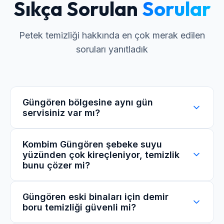
Sıkça Sorulan
Sorular
Petek temizliği hakkında en çok merak edilen
soruları yanıtladık
Güngören bölgesine aynı gün
servisiniz var mı?
Evet, Güngören ve çevresi için mobil servis
Kombim Güngören şebeke suyu
yüzünden çok kireçleniyor, temizlik
araçlarımız sürekli ring halindedir. Çağrı
bunu çözer mi?
merkezimizden oluşturduğunuz randevularda
yoğunluğa göre aynı gün içinde hizmet
sağlayabiliyoruz.
Evet, kullandığımız koruyucu (inhibitör) sıvılar,
Güngören eski binaları için demir
boru temizliği güvenli mi?
şebeke suyunun kireç yapıcı etkisini kırarak
peteklerinizi ve kombinizi korozyona karşı tam