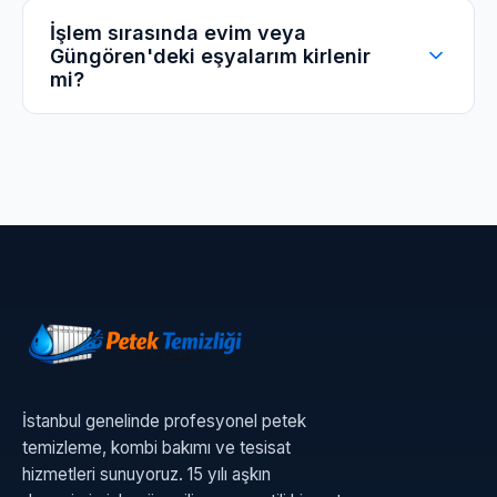
koruma altına alır.
Elbette. Güngören'nin tarihi veya eski
İşlem sırasında evim veya
Güngören'deki eşyalarım kirlenir
yapılarına özel, yüksek basınçtan ziyade
mi?
titreşim ve özel kimyasallarla çalışan akıllı
makineler kullanıyoruz. Borularınıza zarar
gelmez.
Kesinlikle hayır. İşlemi sadece banyonuzdaki
veya balkonunuzdaki bir bağlantı noktasından,
dışarıya damla su sızdırmadan yapıyoruz.
Güngören'deki eviniz ilk anki temizliğinde kalır.
İstanbul genelinde profesyonel petek
temizleme, kombi bakımı ve tesisat
hizmetleri sunuyoruz. 15 yılı aşkın