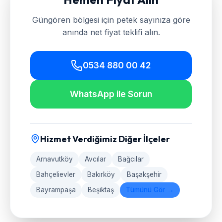
Güngören
bölgesi için petek sayınıza göre
anında net fiyat teklifi alın.
0534 880 00 42
WhatsApp ile Sorun
Hizmet Verdiğimiz Diğer İlçeler
Arnavutköy
Avcılar
Bağcılar
Bahçelievler
Bakırköy
Başakşehir
Bayrampaşa
Beşiktaş
Tümünü Gör →