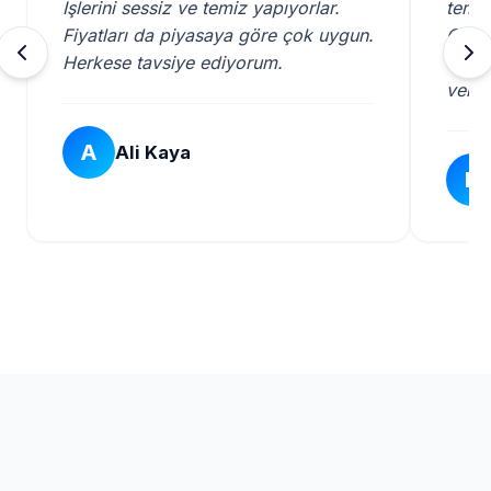
İşlerini sessiz ve temiz yapıyorlar.
temiz
Fiyatları da piyasaya göre çok uygun.
Güng
Herkese tavsiye ediyorum.
önerd
verdik
A
Ali Kaya
H