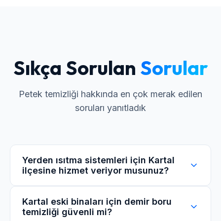
Sıkça Sorulan
Sorular
Petek temizliği hakkında en çok merak edilen
soruları yanıtladık
Yerden ısıtma sistemleri için Kartal
ilçesine hizmet veriyor musunuz?
Evet, yerden ısıtma sistemleri için mobil
Kartal eski binaları için demir boru
temizliği güvenli mi?
makinemizle kolektör üzerinden tek tek hatları