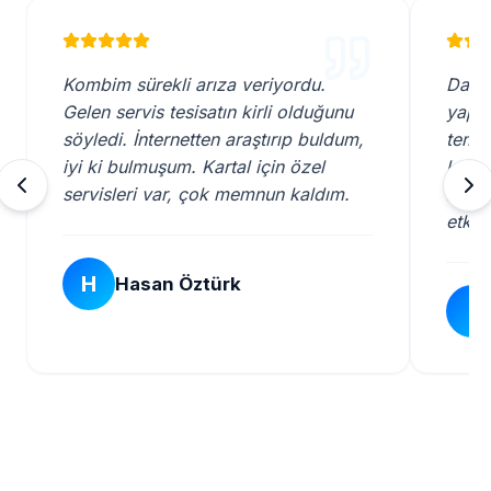
Kombim sürekli arıza veriyordu.
Daha 
Gelen servis tesisatın kirli olduğunu
yaptı
söyledi. İnternetten araştırıp buldum,
temiz
iyi ki bulmuşum. Kartal için özel
komşu
servisleri var, çok memnun kaldım.
makin
etkili.
H
Hasan Öztürk
İ