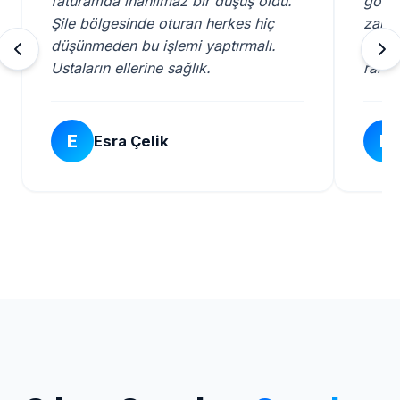
faturamda inanılmaz bir düşüş oldu.
göste
Şile bölgesinde oturan herkes hiç
zaman
düşünmeden bu işlemi yaptırmalı.
kalite
Ustaların ellerine sağlık.
rahat
E
E
Esra Çelik