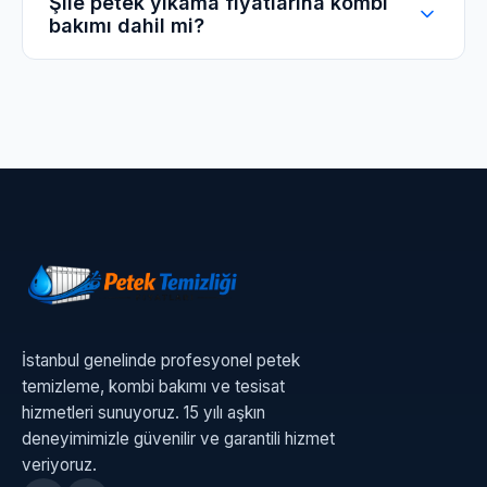
Şile petek yıkama fiyatlarına kombi
bakımı dahil mi?
makinemizle kolektör üzerinden tek tek hatları
yıkayarak Şile'deki dairenizde kusursuz ısı
dağılımı sağlıyoruz.
Standart petek temizliği paketlerimizde
kombinizin sadece alt filtre temizliği ücretsizdir.
Ancak Şile müşterilerimize özel
kampanyalarımızla genel kombi bakımını çok
cüzi bir farkla pakete dahil edebiliyoruz.
İstanbul genelinde profesyonel petek
temizleme, kombi bakımı ve tesisat
hizmetleri sunuyoruz. 15 yılı aşkın
deneyimimizle güvenilir ve garantili hizmet
veriyoruz.