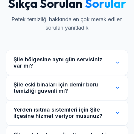
Sıkça Sorulan
Sorular
Petek temizliği hakkında en çok merak edilen
soruları yanıtladık
Şile bölgesine aynı gün servisiniz
var mı?
Evet, Şile ve çevresi için mobil servis
Şile eski binaları için demir boru
temizliği güvenli mi?
araçlarımız sürekli ring halindedir. Çağrı
merkezimizden oluşturduğunuz randevularda
yoğunluğa göre aynı gün içinde hizmet
Elbette. Şile'nin tarihi veya eski yapılarına özel,
Yerden ısıtma sistemleri için Şile
sağlayabiliyoruz.
ilçesine hizmet veriyor musunuz?
yüksek basınçtan ziyade titreşim ve özel
kimyasallarla çalışan akıllı makineler
kullanıyoruz. Borularınıza zarar gelmez.
Evet, yerden ısıtma sistemleri için mobil