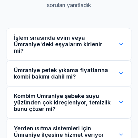
soruları yanıtladık
İşlem sırasında evim veya
Ümraniye'deki eşyalarım kirlenir
mi?
Kesinlikle hayır. İşlemi sadece banyonuzdaki
Ümraniye petek yıkama fiyatlarına
kombi bakımı dahil mi?
veya balkonunuzdaki bir bağlantı noktasından,
dışarıya damla su sızdırmadan yapıyoruz.
Ümraniye'deki eviniz ilk anki temizliğinde kalır.
Standart petek temizliği paketlerimizde
Kombim Ümraniye şebeke suyu
yüzünden çok kireçleniyor, temizlik
kombinizin sadece alt filtre temizliği ücretsizdir.
bunu çözer mi?
Ancak Ümraniye müşterilerimize özel
kampanyalarımızla genel kombi bakımını çok
cüzi bir farkla pakete dahil edebiliyoruz.
Evet, kullandığımız koruyucu (inhibitör) sıvılar,
Yerden ısıtma sistemleri için
Ümraniye ilçesine hizmet veriyor
şebeke suyunun kireç yapıcı etkisini kırarak