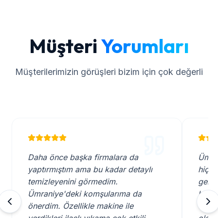
Müşteri
Yorumları
Müşterilerimizin görüşleri bizim için çok değerli
Daha önce başka firmalara da
Ümran
yaptırmıştım ama bu kadar detaylı
hiç ı
temizleyenini görmedim.
geldi
Ümraniye'deki komşularıma da
bitir
önerdim. Özellikle makine ile
düşü
verdikleri ilaçlı yıkama çok etkili.
oldu.