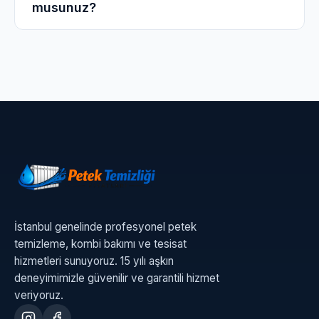
musunuz?
peteklerinizi ve kombinizi korozyona karşı tam
koruma altına alır.
Evet, yerden ısıtma sistemleri için mobil
makinemizle kolektör üzerinden tek tek hatları
yıkayarak Ümraniye'deki dairenizde kusursuz
ısı dağılımı sağlıyoruz.
İstanbul genelinde profesyonel petek
temizleme, kombi bakımı ve tesisat
hizmetleri sunuyoruz. 15 yılı aşkın
deneyimimizle güvenilir ve garantili hizmet
veriyoruz.