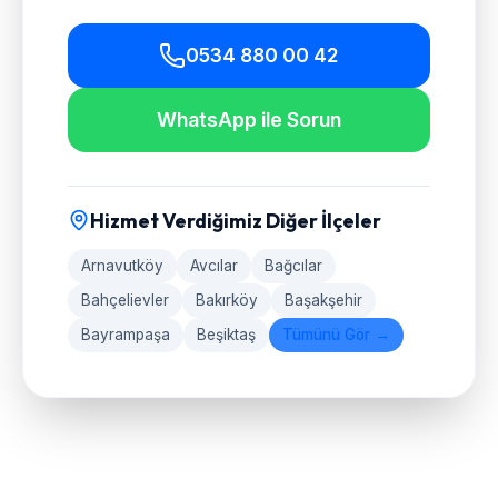
0534 880 00 42
WhatsApp ile Sorun
Hizmet Verdiğimiz Diğer İlçeler
Arnavutköy
Avcılar
Bağcılar
Bahçelievler
Bakırköy
Başakşehir
Bayrampaşa
Beşiktaş
Tümünü Gör →